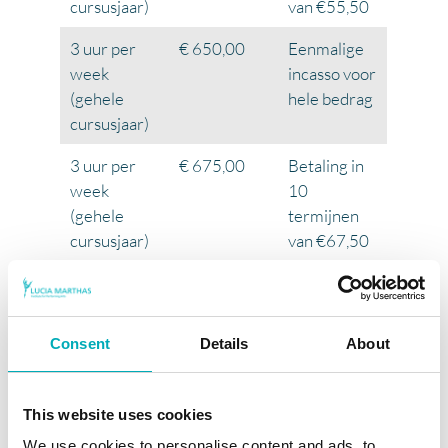
cursusjaar)
van €55,50
3 uur per
€ 650,00
Eenmalige
week
incasso voor
(gehele
hele bedrag
cursusjaar)
3 uur per
€ 675,00
Betaling in
week
10
(gehele
termijnen
cursusjaar)
van €67,50
Consent
Details
About
Inschrijven
This website uses cookies
We use cookies to personalise content and ads, to