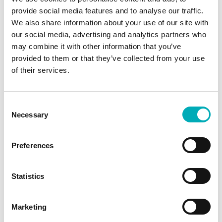
Inschrijven kan via het online
provide social media features and to analyse our traffic.
We also share information about your use of our site with
inschrijfformulier.
our social media, advertising and analytics partners who
Tijdens onze lessen zijn er geen
may combine it with other information that you’ve
ouders bij de les aanwezig,
provided to them or that they’ve collected from your use
of their services.
gedurende het jaar zullen er
kijkmomenten zijn.
Consent
Besluit je na de proefles te blijven?
Necessary
Selection
Schrijf je dan officieel in.
Is het dansseizoen al begonnen?
Preferences
Stroom dan gerust later in, u
betaalt lesgeld naar rato van het
Statistics
aantal maanden dat u dit cursusjaar
staat ingeschreven.
Marketing
Bij volledige inschrijving is de 1e