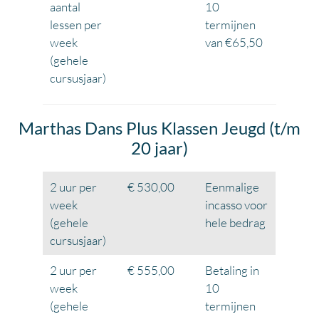
aantal
10
lessen per
termijnen
week
van €65,50
(gehele
cursusjaar)
Marthas Dans Plus Klassen Jeugd (t/m
20 jaar)
2 uur per
€ 530,00
Eenmalige
week
incasso voor
(gehele
hele bedrag
cursusjaar)
2 uur per
€ 555,00
Betaling in
week
10
(gehele
termijnen