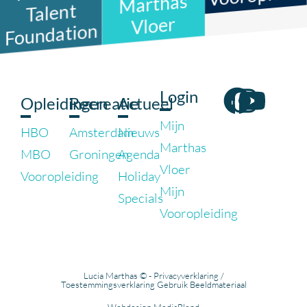
Marthas
Talent
Vloer
Foundation
Login
Opleidingen
Recreatie
Actueel
Mijn
HBO
Amsterdam
Nieuws
Marthas
MBO
Groningen
Agenda
Vloer
Vooropleiding
Holiday
Mijn
Specials
Vooropleiding
Lucia Marthas © -
Privacyverklaring
/
Toestemmingsverklaring Gebruik Beeldmateriaal