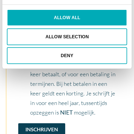
les altijd een gratis proefles!
Besluit je na de proefles te blijven
ALLOW ALL
dan geldt onderstaande;
Betaling verloopt via een
ALLOW SELECTION
automatische incasso. Je kunt
kiezen voor een éénmalige incasso
DENY
waarbij je het hele bedrag in een
keer betaalt, of voor een betaling in
termijnen. Bij het betalen in een
keer geldt een korting. Je schrijft je
in voor een heel jaar, tussentijds
opzeggen is
NIET
mogelijk.
INSCHRIJVEN