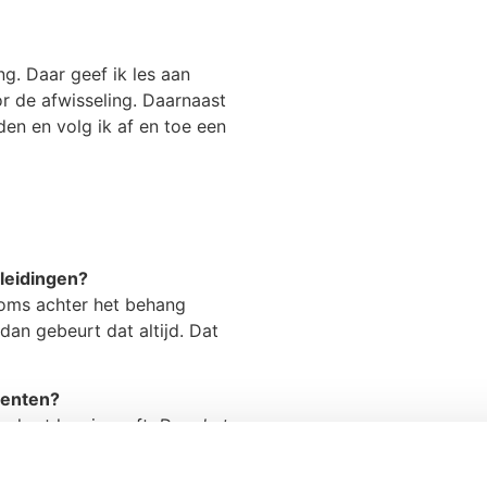
ng. Daar geef ik les aan
oor de afwisseling. Daarnaast
den en volg ik af en toe een
?
pleidingen?
 soms achter het behang
dan gebeurt dat altijd. Dat
denten?
n hart hen ingeeft:
Do what
sie je beroep kan maken en