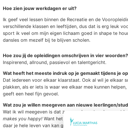
Hoe zien jouw werkdagen er uit?
Ik geef veel lessen binnen de Recreatie en de Vooropleidi
verschillende klassen en leeftijden, dus dat is erg leuk v
sport ik veel om mijn eigen lichaam goed in shape te hou
dansles om mezelf bij te blijven scholen.
Hoe zou jij de opleidingen omschrijven in vier woorden
Inspirerend, allround, passievol en talentgericht.
Wat heeft het meeste indruk op je gemaakt tijdens je o
Dat iedereen voor elkaar klaarstaat. Ook al wil je elkaar
plakken, als er iets is waar we elkaar mee kunnen helpen, 
geeft een heel fijn gevoel.
Wat zou je willen meegeven aan nieuwe leerlingen/stu
Wat ik wil meegeven is dat ze vooral moeten doen wat hu
makes you happy!
Want het is geweldig als je van je pas
daar je hele leven van kan genieten!