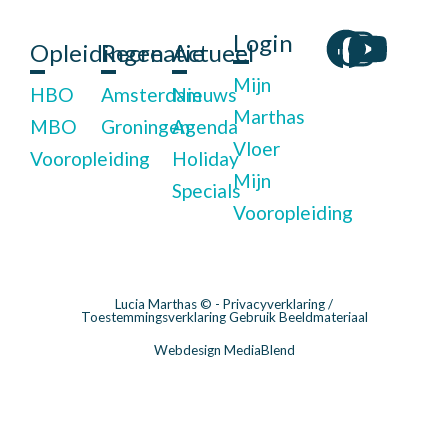
Login
Opleidingen
Recreatie
Actueel
Mijn
HBO
Amsterdam
Nieuws
Marthas
MBO
Groningen
Agenda
Vloer
Vooropleiding
Holiday
Mijn
Specials
Vooropleiding
Lucia Marthas © -
Privacyverklaring
/
Toestemmingsverklaring Gebruik Beeldmateriaal
Webdesign MediaBlend